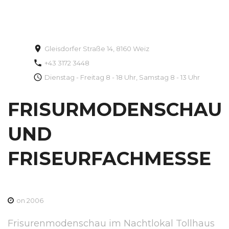
Gleisdorfer Straße 14, 8160 Weiz
+43 3172 3448
Dienstag - Freitag 8 - 18 Uhr, Samstag 8 - 13 Uhr
FRISURMODENSCHAU
UND
FRISEURFACHMESSE
on 2006
Frisurenmodenschau im Nachtlokal Tollhaus