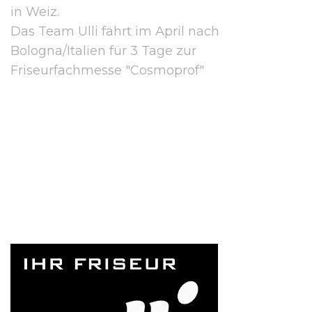
in Weiz.
Das Team Ulli fährt im April nach
Bologna/Italien für 3 Tage zur
Friseurfachmesse "Cosmoprof"