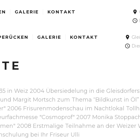
EN
GALERIE
KONTAKT
PERÜCKEN
GALERIE
KONTAKT
Gle
Die
HTE
 in Weiz 2004 Übersiedelung in die Gleisdorferst
nd Margit Mortsch zum Thema “Bildkunst in Öl” 2005
" 2006 Frisurenmodenschau im Nachtlokal Tollhaus
iseurfachmesse "Cosmoprof" 2007 Monika Stoppach
Damen" 2008 Erstmalige Teilnahme an der Weizer
schulung bei Ihr Friseur Ulli