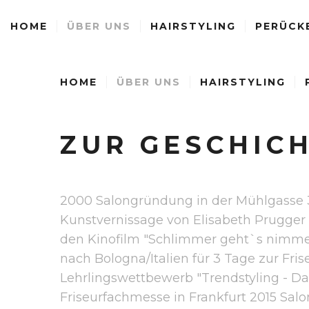
HOME
ÜBER UNS
HAIRSTYLING
PERÜCK
HOME
ÜBER UNS
HAIRSTYLING
ZUR
GESCHIC
2000 Salongründung in der Mühlgasse 35
Kunstvernissage von Elisabeth Prugger u
den Kinofilm "Schlimmer geht`s nimmer
nach Bologna/Italien für 3 Tage zur Fr
Lehrlingswettbewerb "Trendstyling - 
Friseurfachmesse in Frankfurt 2015 Salon